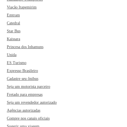
Viação Itapemirim
Emtram
Catedral
Star Bus
Kaissara
Princesa dos Inhamuns
Unida
ES Turismo
Expresso Brasileiro
Cadastre seu ônibus
Seja um motorista parceiro
Fretado para empresas
Seja um revendedor autorizado
Agências autorizadas
Compre nos canais oficiais
Sugerir uma viagem