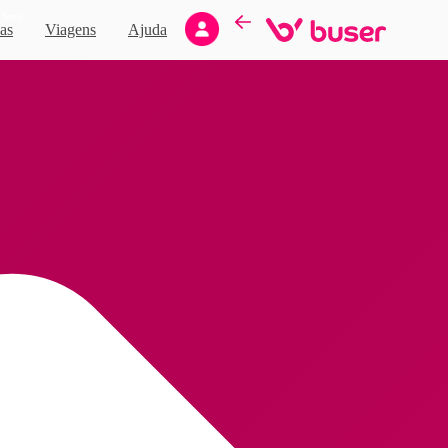
Novo
as
Viagens
Ajuda