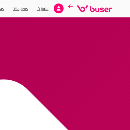
Novo
as
Viagens
Ajuda