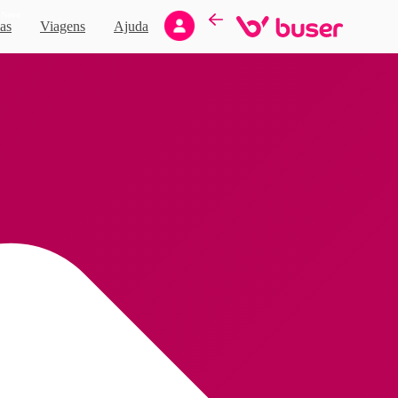
Novo
as
Viagens
Ajuda