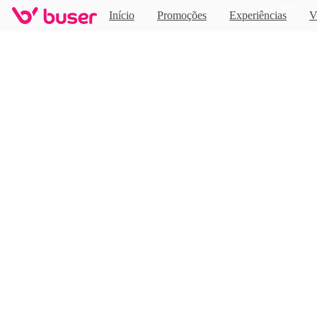
Novo
Início
Promoções
Experiências
V
Home