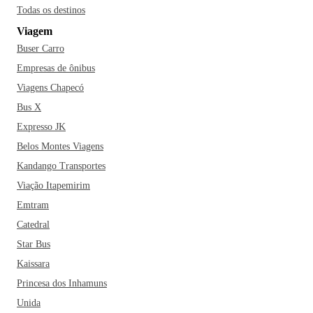
Todas os destinos
Viagem
Buser Carro
Empresas de ônibus
Viagens Chapecó
Bus X
Expresso JK
Belos Montes Viagens
Kandango Transportes
Viação Itapemirim
Emtram
Catedral
Star Bus
Kaissara
Princesa dos Inhamuns
Unida