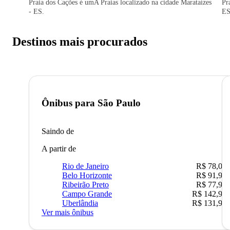
Praia dos Cações é umA Praias localizado na cidade Marataízes
Pr
- ES.
ES
Destinos mais procurados
Ônibus para
São Paulo
Saindo de
A partir de
Rio de Janeiro
R$ 78,02
Belo Horizonte
R$ 91,90
Ribeirão Preto
R$ 77,90
Campo Grande
R$ 142,90
Uberlândia
R$ 131,90
Ver mais ônibus