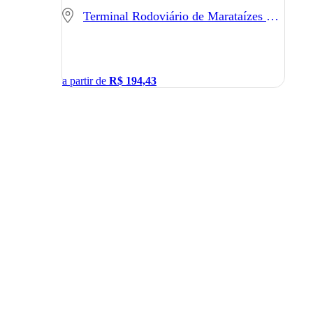
Terminal Rodoviário de Marataízes - Marataízes - ES
a partir de
R$
194,43