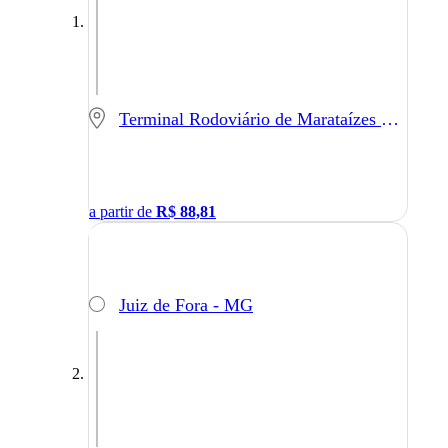
Terminal Rodoviário de Marataízes - Marataízes - ES
a partir de
R$
88,81
Juiz de Fora - MG