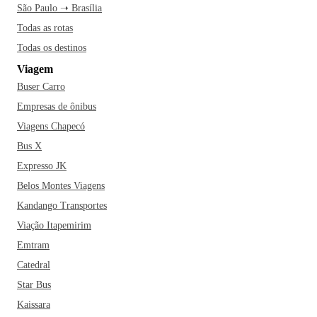
São Paulo ➝ Brasília
Todas as rotas
Todas os destinos
Viagem
Buser Carro
Empresas de ônibus
Viagens Chapecó
Bus X
Expresso JK
Belos Montes Viagens
Kandango Transportes
Viação Itapemirim
Emtram
Catedral
Star Bus
Kaissara