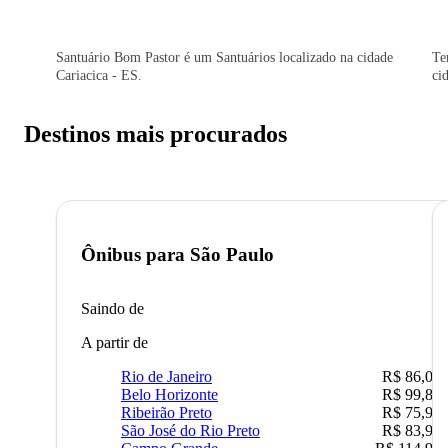
Santuário Bom Pastor é um Santuários localizado na cidade
Te
Cariacica - ES.
ci
Destinos mais procurados
Ônibus para
São Paulo
Saindo de
A partir de
Rio de Janeiro
R$ 86,00
Belo Horizonte
R$ 99,89
Ribeirão Preto
R$ 75,90
São José do Rio Preto
R$ 83,90