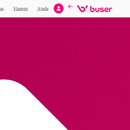
Novo
as
Viagens
Ajuda