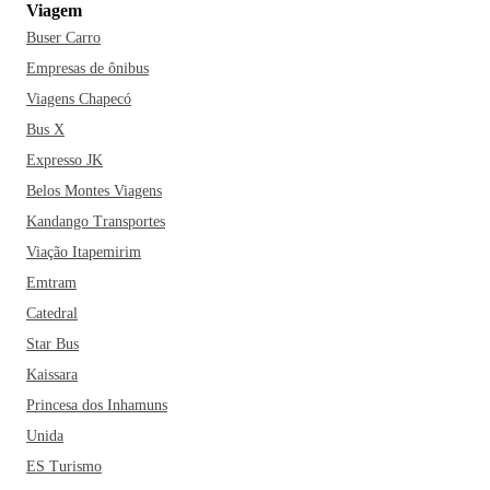
Viagem
Buser Carro
Empresas de ônibus
Viagens Chapecó
Bus X
Expresso JK
Belos Montes Viagens
Kandango Transportes
Viação Itapemirim
Emtram
Catedral
Star Bus
Kaissara
Princesa dos Inhamuns
Unida
ES Turismo