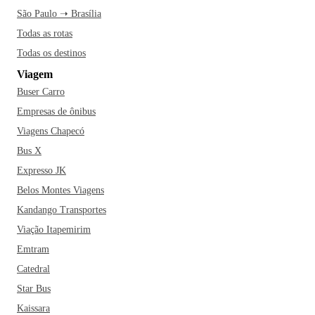
São Paulo ➝ Brasília
Todas as rotas
Todas os destinos
Viagem
Buser Carro
Empresas de ônibus
Viagens Chapecó
Bus X
Expresso JK
Belos Montes Viagens
Kandango Transportes
Viação Itapemirim
Emtram
Catedral
Star Bus
Kaissara