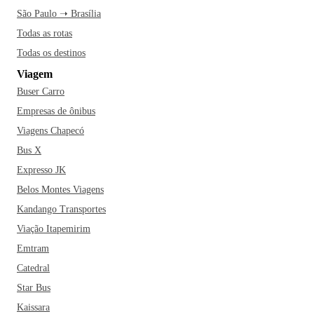
São Paulo ➝ Brasília
Todas as rotas
Todas os destinos
Viagem
Buser Carro
Empresas de ônibus
Viagens Chapecó
Bus X
Expresso JK
Belos Montes Viagens
Kandango Transportes
Viação Itapemirim
Emtram
Catedral
Star Bus
Kaissara