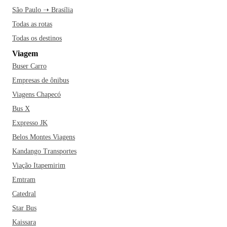
São Paulo ➝ Brasília
Todas as rotas
Todas os destinos
Viagem
Buser Carro
Empresas de ônibus
Viagens Chapecó
Bus X
Expresso JK
Belos Montes Viagens
Kandango Transportes
Viação Itapemirim
Emtram
Catedral
Star Bus
Kaissara