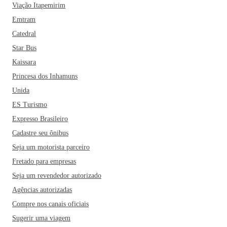
Viação Itapemirim
Emtram
Catedral
Star Bus
Kaissara
Princesa dos Inhamuns
Unida
ES Turismo
Expresso Brasileiro
Cadastre seu ônibus
Seja um motorista parceiro
Fretado para empresas
Seja um revendedor autorizado
Agências autorizadas
Compre nos canais oficiais
Sugerir uma viagem