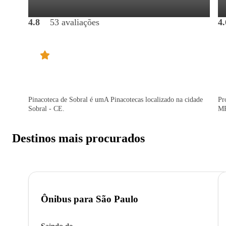
4.8
53 avaliações
4.
Pinacoteca de Sobral é umA Pinacotecas localizado na cidade
Pr
Sobral - CE.
MP
Destinos mais procurados
Ônibus para
São Paulo