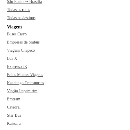
São Paulo ➝ Brasília
Todas as rotas
Todas os destinos
Viagem
Buser Carro
Empresas de ônibus
Viagens Chapecó
Bus X
Expresso JK
Belos Montes Viagens
Kandango Transportes
Viação Itapemirim
Emtram
Catedral
Star Bus
Kaissara