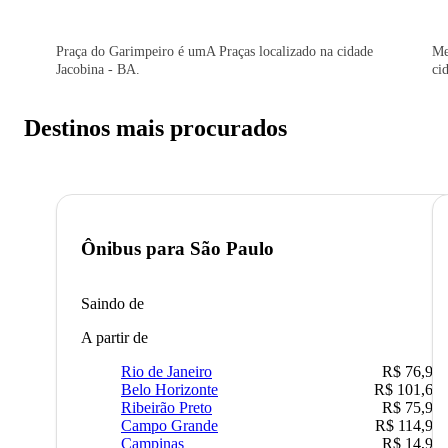
Praça do Garimpeiro é umA Praças localizado na cidade
Me
Jacobina - BA.
ci
Destinos mais procurados
Ônibus para
São Paulo
Saindo de
A partir de
Rio de Janeiro
R$ 76,90
Belo Horizonte
R$ 101,67
Ribeirão Preto
R$ 75,90
Campo Grande
R$ 114,90
Campinas
R$ 14,90