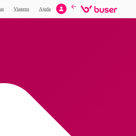
Novo
as
Viagens
Ajuda