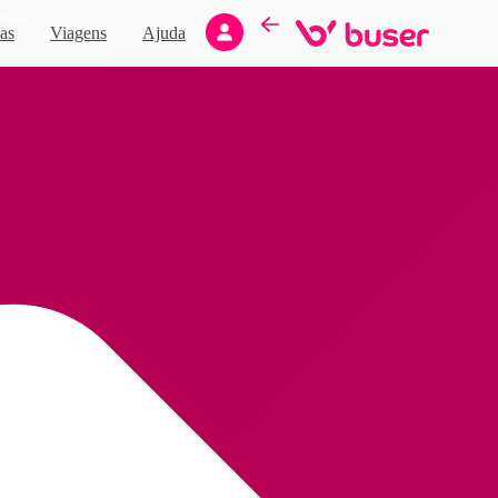
Novo
as
Viagens
Ajuda