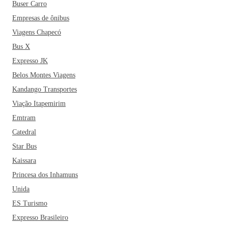
Buser Carro
Empresas de ônibus
Viagens Chapecó
Bus X
Expresso JK
Belos Montes Viagens
Kandango Transportes
Viação Itapemirim
Emtram
Catedral
Star Bus
Kaissara
Princesa dos Inhamuns
Unida
ES Turismo
Expresso Brasileiro