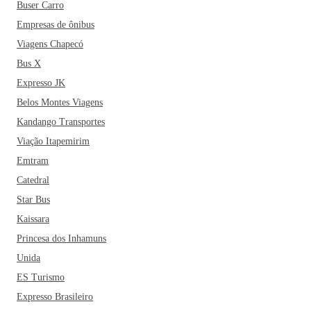
Buser Carro
Empresas de ônibus
Viagens Chapecó
Bus X
Expresso JK
Belos Montes Viagens
Kandango Transportes
Viação Itapemirim
Emtram
Catedral
Star Bus
Kaissara
Princesa dos Inhamuns
Unida
ES Turismo
Expresso Brasileiro