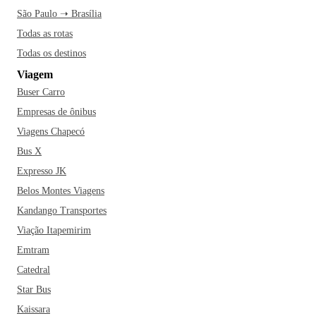
São Paulo ➝ Brasília
Todas as rotas
Todas os destinos
Viagem
Buser Carro
Empresas de ônibus
Viagens Chapecó
Bus X
Expresso JK
Belos Montes Viagens
Kandango Transportes
Viação Itapemirim
Emtram
Catedral
Star Bus
Kaissara