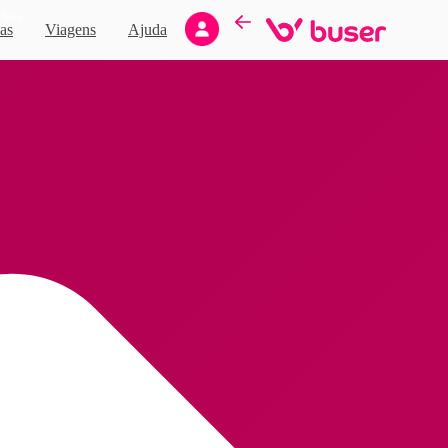
Novo
as
Viagens
Ajuda