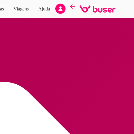
Novo
as
Viagens
Ajuda