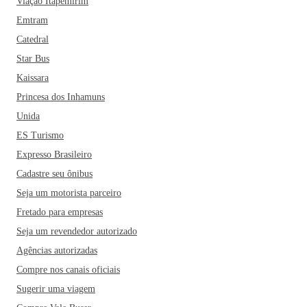
Viação Itapemirim
Emtram
Catedral
Star Bus
Kaissara
Princesa dos Inhamuns
Unida
ES Turismo
Expresso Brasileiro
Cadastre seu ônibus
Seja um motorista parceiro
Fretado para empresas
Seja um revendedor autorizado
Agências autorizadas
Compre nos canais oficiais
Sugerir uma viagem