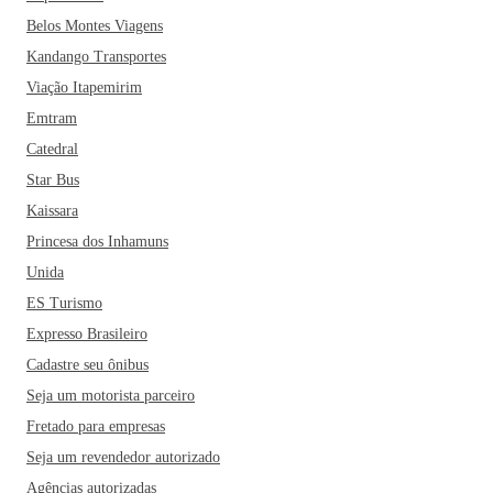
Belos Montes Viagens
Kandango Transportes
Viação Itapemirim
Emtram
Catedral
Star Bus
Kaissara
Princesa dos Inhamuns
Unida
ES Turismo
Expresso Brasileiro
Cadastre seu ônibus
Seja um motorista parceiro
Fretado para empresas
Seja um revendedor autorizado
Agências autorizadas