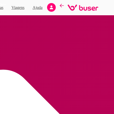
Novo
as
Viagens
Ajuda