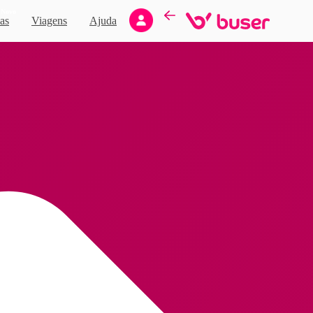
Novo
as
Viagens
Ajuda