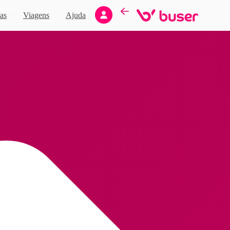
Novo
as
Viagens
Ajuda