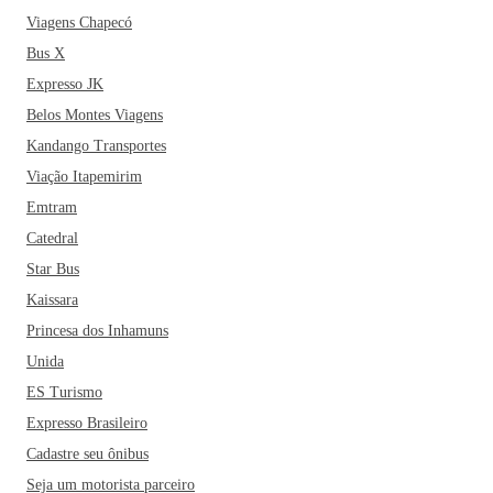
Viagens Chapecó
Bus X
Expresso JK
Belos Montes Viagens
Kandango Transportes
Viação Itapemirim
Emtram
Catedral
Star Bus
Kaissara
Princesa dos Inhamuns
Unida
ES Turismo
Expresso Brasileiro
Cadastre seu ônibus
Seja um motorista parceiro