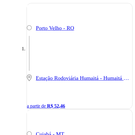
Porto Velho - RO
Estação Rodoviária Humaitá - Humaitá - AM
a partir de
R$
52,46
Cuiabá - MT