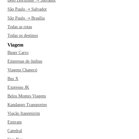
Belo Horizonte ➝ Salvador
São Paulo ➝ Salvador
São Paulo ➝ Brasília
Todas as rotas
Todas os destinos
Viagem
Buser Carro
Empresas de ônibus
Viagens Chapecó
Bus X
Expresso JK
Belos Montes Viagens
Kandango Transportes
Viação Itapemirim
Emtram
Catedral