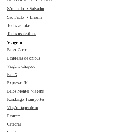
Belo Horizonte ➝ Salvador
São Paulo ➝ Salvador
São Paulo ➝ Brasília
Todas as rotas
Todas os destinos
Viagem
Buser Carro
Empresas de ônibus
Viagens Chapecó
Bus X
Expresso JK
Belos Montes Viagens
Kandango Transportes
Viação Itapemirim
Emtram
Catedral