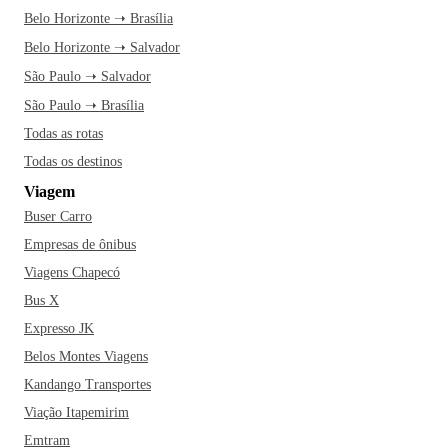
Belo Horizonte ➝ Brasília
Belo Horizonte ➝ Salvador
São Paulo ➝ Salvador
São Paulo ➝ Brasília
Todas as rotas
Todas os destinos
Viagem
Buser Carro
Empresas de ônibus
Viagens Chapecó
Bus X
Expresso JK
Belos Montes Viagens
Kandango Transportes
Viação Itapemirim
Emtram