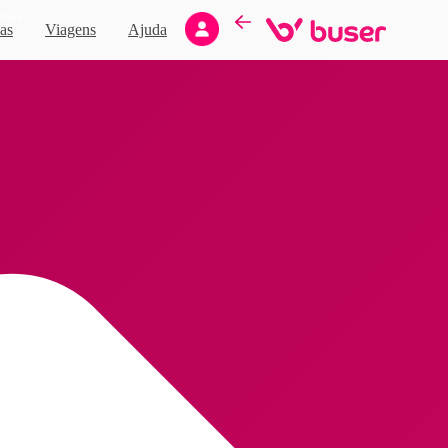
Novo
as
Viagens
Ajuda