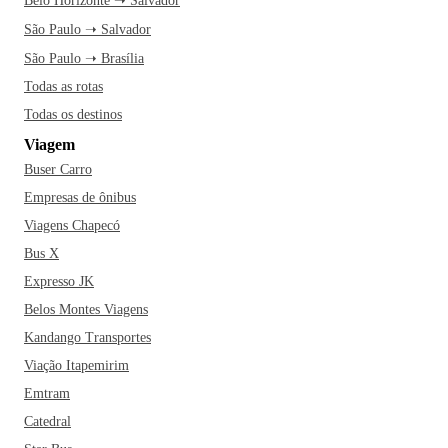
Belo Horizonte ➝ Salvador
São Paulo ➝ Salvador
São Paulo ➝ Brasília
Todas as rotas
Todas os destinos
Viagem
Buser Carro
Empresas de ônibus
Viagens Chapecó
Bus X
Expresso JK
Belos Montes Viagens
Kandango Transportes
Viação Itapemirim
Emtram
Catedral