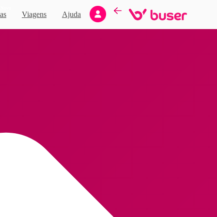
Novo
as
Viagens
Ajuda