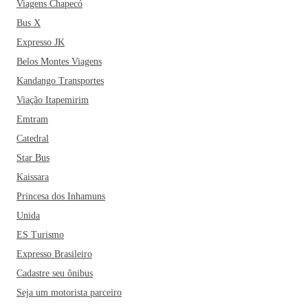
Viagens Chapecó
Bus X
Expresso JK
Belos Montes Viagens
Kandango Transportes
Viação Itapemirim
Emtram
Catedral
Star Bus
Kaissara
Princesa dos Inhamuns
Unida
ES Turismo
Expresso Brasileiro
Cadastre seu ônibus
Seja um motorista parceiro