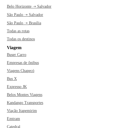
Belo Horizonte ➝ Salvador
São Paulo ➝ Salvador
São Paulo ➝ Brasília
Todas as rotas
Todas os destinos
Viagem
Buser Carro
Empresas de ônibus
Viagens Chapecó
Bus X
Expresso JK
Belos Montes Viagens
Kandango Transportes
Viação Itapemirim
Emtram
Catedral