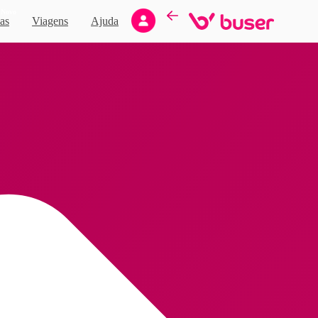
Novo
as
Viagens
Ajuda