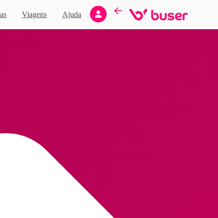
Novo
as
Viagens
Ajuda