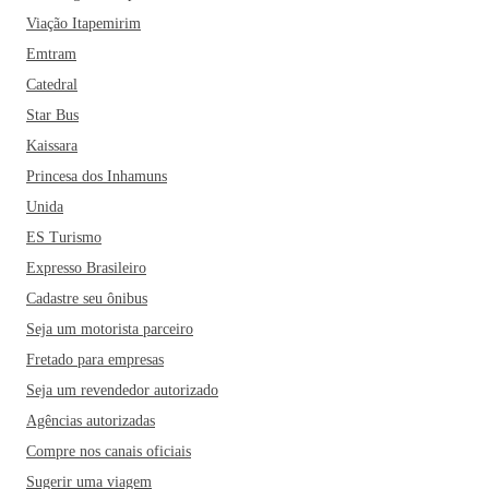
Viação Itapemirim
Emtram
Catedral
Star Bus
Kaissara
Princesa dos Inhamuns
Unida
ES Turismo
Expresso Brasileiro
Cadastre seu ônibus
Seja um motorista parceiro
Fretado para empresas
Seja um revendedor autorizado
Agências autorizadas
Compre nos canais oficiais
Sugerir uma viagem