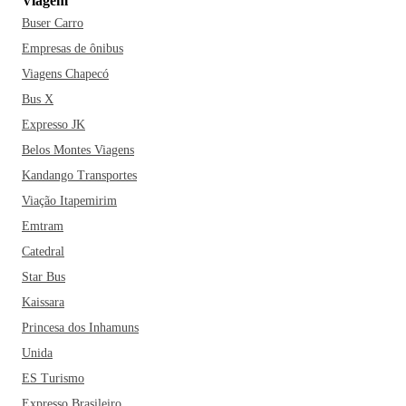
Viagem
Buser Carro
Empresas de ônibus
Viagens Chapecó
Bus X
Expresso JK
Belos Montes Viagens
Kandango Transportes
Viação Itapemirim
Emtram
Catedral
Star Bus
Kaissara
Princesa dos Inhamuns
Unida
ES Turismo
Expresso Brasileiro