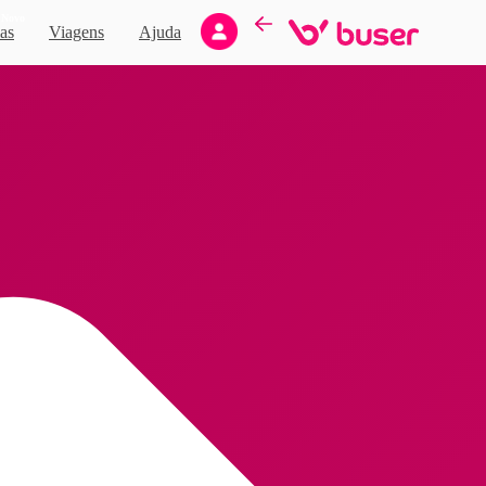
Novo
as
Viagens
Ajuda