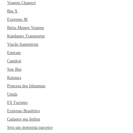
Viagens Chapecó
Bus X
Expresso JK
Belos Montes Viagens
Kandango Transportes
Viação Itapemirim
Emtram
Catedral
Star Bus
Kaissara
Princesa dos Inhamuns
Unida
ES Turismo
Expresso Brasileiro
Cadastre seu ônibus
Seja um motorista parceiro