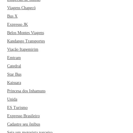
Viagens Chapecó
Bus X
Expresso JK
Belos Montes Viagens
Kandango Transportes
Viação Itapemirim
Emtram
Catedral
Star Bus
Kaissara
Princesa dos Inhamuns
Unida
ES Turismo
Expresso Brasileiro
Cadastre seu ônibus
Seja um motorista parceiro