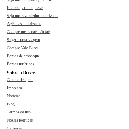
Fretado para empresas
Seja um revendedor autorizado
Agências autorizadas
Compre nos canais oficiais
Sugerir uma viagem
Compre Vale Buser
Pontos de embarque
Pontos turísticos
Sobre a Buser
Central de ajuda
Imprensa
Notícias
Blog
Termos de uso
Nossas políticas
Carreiras