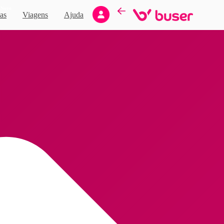
Novo
as
Viagens
Ajuda