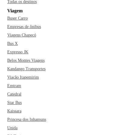
Todas os destinos
Viagem
Buser Carro
Empresas de ônibus
Viagens Chapecó
Bus X
Expresso JK
Belos Montes Viagens
Kandango Transportes
Viação Itapemirim
Emtram
Catedral
Star Bus
Kaissara
Princesa dos Inhamuns
Unida