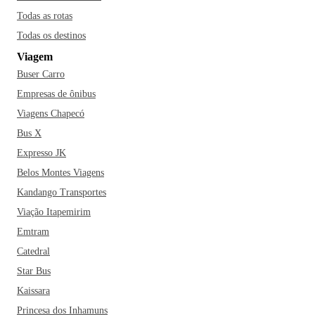
Todas as rotas
Todas os destinos
Viagem
Buser Carro
Empresas de ônibus
Viagens Chapecó
Bus X
Expresso JK
Belos Montes Viagens
Kandango Transportes
Viação Itapemirim
Emtram
Catedral
Star Bus
Kaissara
Princesa dos Inhamuns