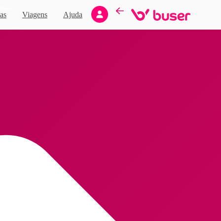
Novo
as
Viagens
Ajuda