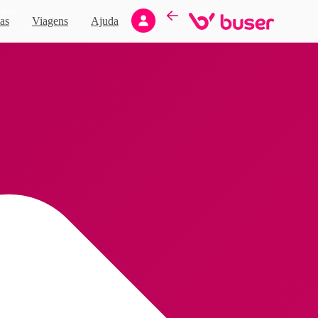
Novo
as
Viagens
Ajuda