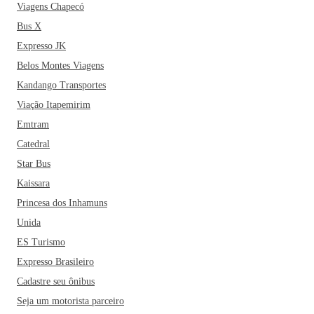
Viagens Chapecó
Bus X
Expresso JK
Belos Montes Viagens
Kandango Transportes
Viação Itapemirim
Emtram
Catedral
Star Bus
Kaissara
Princesa dos Inhamuns
Unida
ES Turismo
Expresso Brasileiro
Cadastre seu ônibus
Seja um motorista parceiro