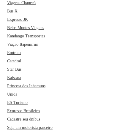
Viagens Chapecó
Bus X
Expresso JK
Belos Montes Viagens
Kandango Transportes
Viação Itapemirim
Emtram
Catedral
Star Bus
Kaissara
Princesa dos Inhamuns
Unida
ES Turismo
Expresso Brasileiro
Cadastre seu ônibus
Seja um motorista parceiro